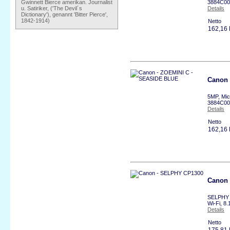
Gwinnett Bierce amerikan. Journalist
3884C00
u. Satiriker, ('The Devil´s
Details
Dictionary'), genannt 'Bitter Pierce',
1842-1914)
Netto
162,16
Canon 
5MP, Mic
3884C00
Details
Netto
162,16
Canon
SELPHY C
Wi-Fi, 8
Details
Netto
175,81