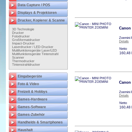
Data Capture / POS
Displays & Projektoren
Drucker, Kopierer & Scanne
Canon
3D Technologie
Drucker
Fotodrucker
Zoemini 
Großformatdrucker
Details
Impact-Drucker
Laserdrucker / LED-Drucker
Netto
Multifunktionsgeräte Laser/LED
160,48
Multifunktionsgeräte Tintenstrahl
Scanner
Thermodrucker
Tintenstrahldrucker
Eingabegeräte
Canon
Foto & Video
Freizeit & Hobbys
Zoemini 
Details
Games-Hardware
Netto
Games-Software
160,48
Games-Zubehör
Handhelds & Smartphones
Haushalt