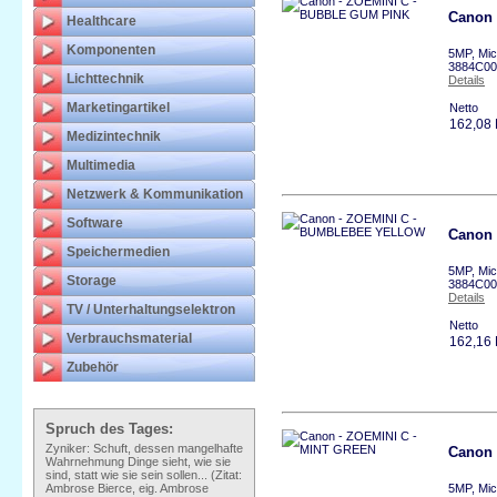
Canon 
Healthcare
Komponenten
5MP, Mic
3884C00
Lichttechnik
Details
Marketingartikel
Netto
162,08
Medizintechnik
Multimedia
Netzwerk & Kommunikation
Software
Canon
Speichermedien
5MP, Mic
Storage
3884C00
Details
TV / Unterhaltungselektron
Netto
Verbrauchsmaterial
162,16
Zubehör
Spruch des Tages:
Zyniker: Schuft, dessen mangelhafte
Canon 
Wahrnehmung Dinge sieht, wie sie
sind, statt wie sie sein sollen... (Zitat:
Ambrose Bierce, eig. Ambrose
5MP, Mic