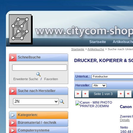
Startseite
Artikelsuch
Startseite
>
Artikelsuche
>
Suche nach Unter
Schnellsuche
DRUCKER, KOPIERER & 
Unterkat.:
Erweiterte Suche
/
Favoriten
Hersteller:
Suche nach Hersteller
Seite 1 von 3
Canon
Kategorien:
Zoemini 
Details
Büromaterial / -technik
Netto
Computersysteme
160,48