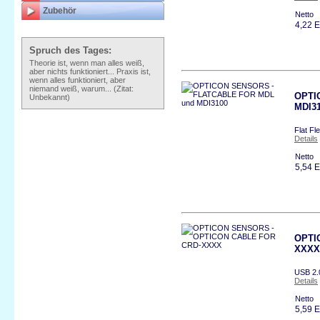
Zubehör
Netto
4,22 
Spruch des Tages:
Theorie ist, wenn man alles weiß,
aber nichts funktioniert... Praxis ist,
wenn alles funktioniert, aber
niemand weiß, warum... (Zitat:
OPTI
Unbekannt)
MDI3
Flat Fl
Details
Netto
5,54 
OPTI
XXXX
USB 2.0
Details
Netto
5,59 