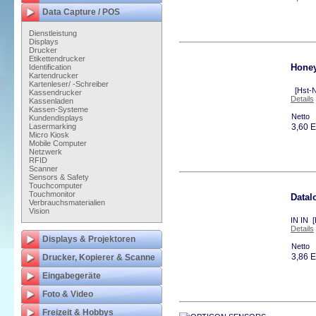
Data Capture / POS
Dienstleistung
Displays
Drucker
Etikettendrucker
Hone
Identification
Kartendrucker
Kartenleser/ -Schreiber
[Hst-N
Kassendrucker
Details
Kassenladen
Kassen-Systeme
Netto
Kundendisplays
Lasermarking
3,60 
Micro Kiosk
Mobile Computer
Netzwerk
RFID
Scanner
Sensors & Safety
Touchcomputer
Touchmonitor
Datal
Verbrauchsmaterialien
Vision
IN IN 
Details
Displays & Projektoren
Netto
3,86 
Drucker, Kopierer & Scanne
Eingabegeräte
Foto & Video
Freizeit & Hobbys