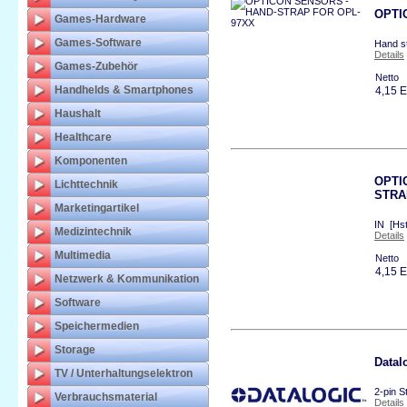
OPTI
Games-Hardware
Games-Software
Hand s
Details
Games-Zubehör
Netto
Handhelds & Smartphones
4,15 
Haushalt
Healthcare
Komponenten
OPTI
Lichttechnik
STRA
Marketingartikel
IN [Hs
Medizintechnik
Details
Multimedia
Netto
4,15 
Netzwerk & Kommunikation
Software
Speichermedien
Storage
Datal
TV / Unterhaltungselektron
2-pin 
Verbrauchsmaterial
Details