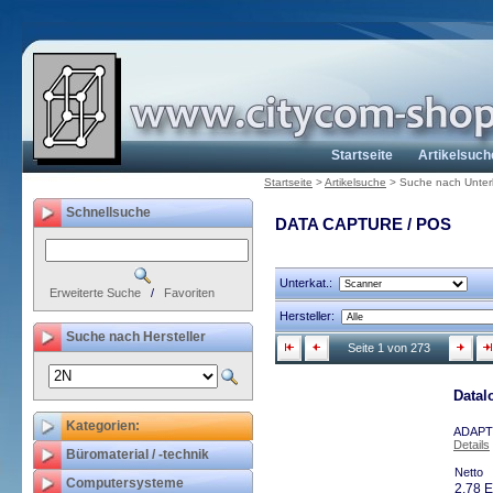
Startseite
Artikelsuch
Startseite
>
Artikelsuche
>
Suche nach Unter
Schnellsuche
DATA CAPTURE / POS
Unterkat.:
Erweiterte Suche
/
Favoriten
Hersteller:
Suche nach Hersteller
Seite 1 von 273
Data
Kategorien:
ADAPTE
Details
Büromaterial / -technik
Netto
Computersysteme
2,78 