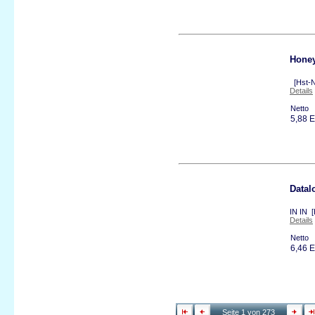
Honey
[Hst-N
Details
Netto
5,88 
Datal
IN IN 
Details
Netto
6,46 
Seite 1 von 273