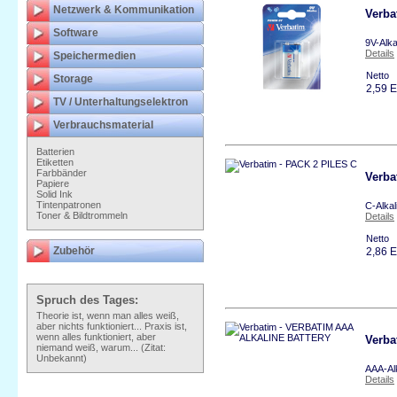
Netzwerk & Kommunikation
Verba
Software
9V-Alka
Details
Speichermedien
Netto
Storage
2,59 
TV / Unterhaltungselektron
Verbrauchsmaterial
Batterien
Etiketten
Farbbänder
Verba
Papiere
Solid Ink
Tintenpatronen
C-Alkal
Toner & Bildtrommeln
Details
Netto
Zubehör
2,86 
Spruch des Tages:
Theorie ist, wenn man alles weiß,
aber nichts funktioniert... Praxis ist,
wenn alles funktioniert, aber
Verb
niemand weiß, warum... (Zitat:
Unbekannt)
AAA-Alk
Details