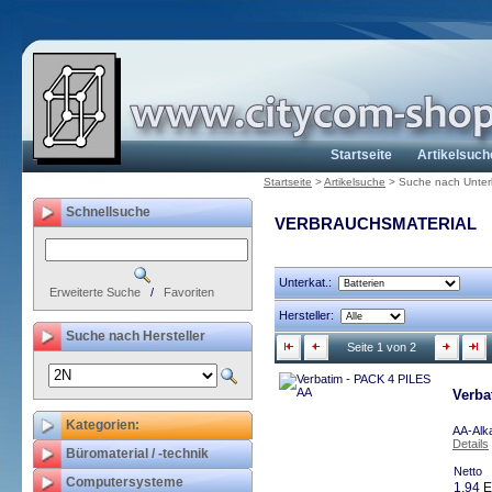
Startseite
Artikelsuch
Startseite
>
Artikelsuche
>
Suche nach Unter
Schnellsuche
VERBRAUCHSMATERIAL
Unterkat.:
Erweiterte Suche
/
Favoriten
Hersteller:
Suche nach Hersteller
Seite 1 von 2
Verba
Kategorien:
AA-Alka
Details
Büromaterial / -technik
Netto
Computersysteme
1,94 