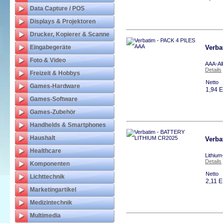
Data Capture / POS
Displays & Projektoren
Drucker, Kopierer & Scanne
Eingabegeräte
Verba
Foto & Video
AAA-Alk
Details
Freizeit & Hobbys
Netto
Games-Hardware
1,94 
Games-Software
Games-Zubehör
Handhelds & Smartphones
Haushalt
Verba
Healthcare
Lithiu
Details
Komponenten
Netto
Lichttechnik
2,11 
Marketingartikel
Medizintechnik
Multimedia