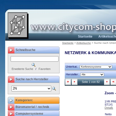
Startseite
Artikelsuch
Startseite
>
Artikelsuche
>
Suche nach Unter
Schnellsuche
NETZWERK & KOMMUNIKA
Unterkat.:
Erweiterte Suche
/
Favoriten
Hersteller:
Suche nach Hersteller
Seite 1 von 82
Zoom -
Kategorien:
1YR PRE
ST1Y]
Büromaterial / -technik
Details
Computersysteme
Netto