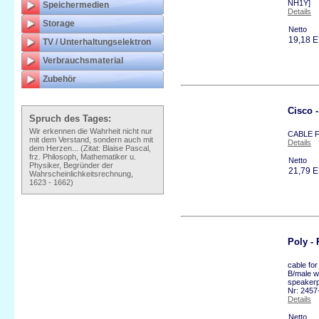
NH1Y]
Speichermedien
Details
Storage
Netto
19,18 
TV / Unterhaltungselektron
Verbrauchsmaterial
Zubehör
Cisco
Spruch des Tages:
Wir erkennen die Wahrheit nicht nur
CABLE F
mit dem Verstand, sondern auch mit
Details
dem Herzen... (Zitat: Blaise Pascal,
frz. Philosoph, Mathematiker u.
Netto
Physiker, Begründer der
21,79 
Wahrscheinlichkeitsrechnung,
1623 - 1662)
Poly -
cable for
B/male w
speakerp
Nr: 2457
Details
Netto