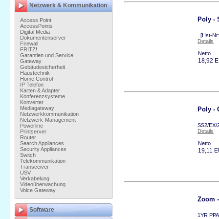
Netzwerk & Kommunikation
Poly 
Access Point
AccessPoints
Digital Media
[Hst-Nr:
Dokumentenserver
Details
Firewall
FRITZ!
Netto
Garantien und Service
18,92 
Gateway
Gebäudesicherheit
Haustechnik
Home Control
IP Telefon
Karten & Adapter
Konferenzsysteme
Konverter
Mediagateway
Poly 
Netzwerkkommunikation
Netzwerk-Management
SS2/EX/
Powerline
Details
Printserver
Router
Search Appliances
Netto
Security Appliances
19,11 
Switch
Telekommunikation
Transceiver
USV
Verkabelung
Videoüberwachung
Voice Gateway
Zoom 
Software
1YR PPA