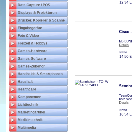
12,34 
Data Capture / POS
Displays & Projektoren
Drucker, Kopierer & Scanne
Eingabegeräte
Cisco 
Foto & Video
M5 BUND
Freizeit & Hobbys
Details
Games-Hardware
Netto
14,50 
Games-Software
Games-Zubehör
Handhelds & Smartphones
Haushalt
Sennhe
Healthcare
TeamConn
Komponenten
both sid
Details
Lichttechnik
Netto
Marketingartikel
16,54 
Medizintechnik
Multimedia