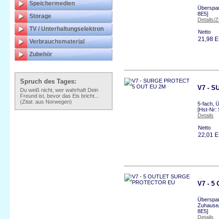
Speichermedien
Überspan
8E5]
Storage
Details/
TV / Unterhaltungselektron
Netto
21,98 
Verbrauchsmaterial
Zubehör
Spruch des Tages:
V7 - 
Du weiß nicht, wer wahrhaft Dein
Freund ist, bevor das Eis bricht...
(Zitat: aus Norwegen)
5-fach, 
[Hst-Nr
Details
Netto
22,01 
V7 - 
Überspan
Zuhause/
8E5]
Details