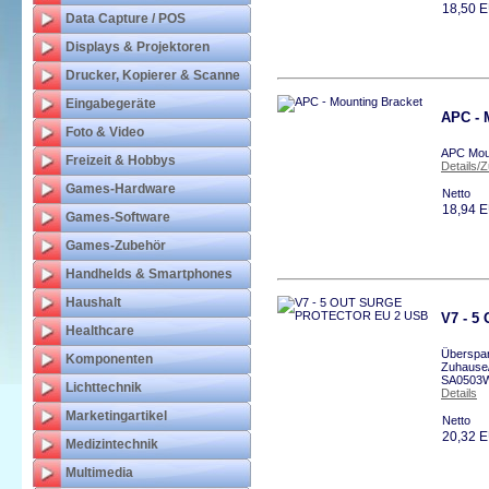
18,50 
Data Capture / POS
Displays & Projektoren
Drucker, Kopierer & Scanne
Eingabegeräte
APC - 
Foto & Video
APC Moun
Freizeit & Hobbys
Details/
Games-Hardware
Netto
18,94 
Games-Software
Games-Zubehör
Handhelds & Smartphones
Haushalt
V7 - 
Healthcare
Überspan
Komponenten
Zuhause/
SA0503
Lichttechnik
Details
Marketingartikel
Netto
20,32 
Medizintechnik
Multimedia