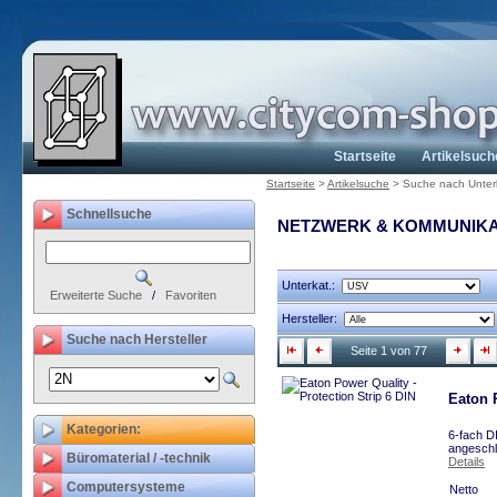
Startseite
Artikelsuch
Startseite
>
Artikelsuche
>
Suche nach Unter
Schnellsuche
NETZWERK & KOMMUNIKA
Unterkat.:
Erweiterte Suche
/
Favoriten
Hersteller:
Suche nach Hersteller
Seite 1 von 77
Eaton P
Kategorien:
6-fach D
angeschl
Büromaterial / -technik
Details
Computersysteme
Netto