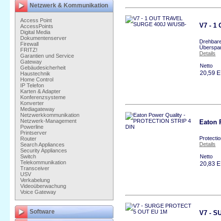
Netzwerk & Kommunikation
Access Point
V7 - 1
AccessPoints
Digital Media
Dokumentenserver
Drehbare
Firewall
Überspa
FRITZ!
Details
Garantien und Service
Gateway
Netto
Gebäudesicherheit
20,59 
Haustechnik
Home Control
IP Telefon
Karten & Adapter
Konferenzsysteme
Konverter
Mediagateway
Netzwerkkommunikation
Netzwerk-Management
Eaton 
Powerline
Printserver
Protecti
Router
Details
Search Appliances
Security Appliances
Switch
Netto
Telekommunikation
20,83 
Transceiver
USV
Verkabelung
Videoüberwachung
Voice Gateway
Software
V7 - 