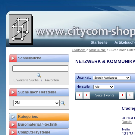
Startseite
Artikelsuch
Startseite
>
Artikelsuche
>
Suche nach Unter
Schnellsuche
NETZWERK & KOMMUNIKA
Unterkat.:
Erweiterte Suche
/
Favoriten
Hersteller:
Suche nach Hersteller
Seite 1 von 2
Cradl
Kategorien:
RUGGEDI
Details
Büromaterial / -technik
Netto
Computersysteme
131,78