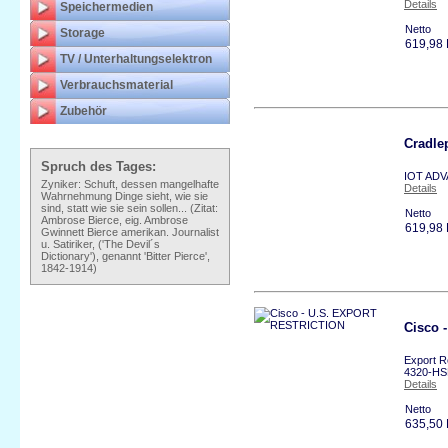
Details
Speichermedien
Netto
Storage
619,98
TV / Unterhaltungselektron
Verbrauchsmaterial
Zubehör
Cradl
Spruch des Tages:
IOT ADV
Zyniker: Schuft, dessen mangelhafte
Details
Wahrnehmung Dinge sieht, wie sie
sind, statt wie sie sein sollen... (Zitat:
Netto
Ambrose Bierce, eig. Ambrose
619,98
Gwinnett Bierce amerikan. Journalist
u. Satiriker, ('The Devil´s
Dictionary'), genannt 'Bitter Pierce',
1842-1914)
Cisco 
Export R
4320-HS
Details
Netto
635,50