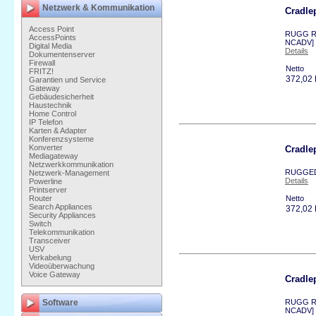
Netzwerk & Kommunikation
Cradle
Access Point
RUGG RE
AccessPoints
NCADV]
Digital Media
Details
Dokumentenserver
Firewall
Netto
FRITZ!
372,02
Garantien und Service
Gateway
Gebäudesicherheit
Haustechnik
Home Control
IP Telefon
Karten & Adapter
Konferenzsysteme
Konverter
Cradl
Mediagateway
Netzwerkkommunikation
RUGGEDI
Netzwerk-Management
Details
Powerline
Printserver
Router
Netto
Search Appliances
372,02
Security Appliances
Switch
Telekommunikation
Transceiver
USV
Verkabelung
Videoüberwachung
Voice Gateway
Cradle
Software
RUGG RE
NCADV]