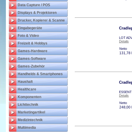
Data Capture / POS
Displays & Projektoren
Drucker, Kopierer & Scanne
Eingabegeräte
Cradl
Foto & Video
LOT ADV
Details
Freizeit & Hobbys
Netto
Games-Hardware
131,78
Games-Software
Games-Zubehör
Handhelds & Smartphones
Haushalt
Cradle
Healthcare
ESSENTI
Details
Komponenten
Netto
Lichttechnik
248,00
Marketingartikel
Medizintechnik
Multimedia