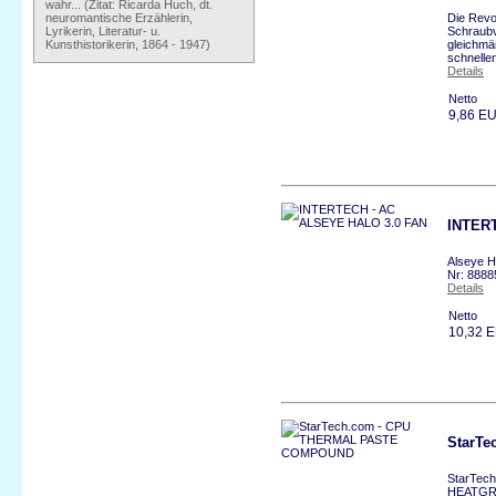
wahr... (Zitat: Ricarda Huch, dt.
neuromantische Erzählerin,
Die Revo
Lyrikerin, Literatur- u.
Schraubv
Kunsthistorikerin, 1864 - 1947)
gleichmäß
schnelle
Details
Netto
9,86 E
INTER
Alseye H
Nr: 8888
Details
Netto
10,32 
StarT
StarTech
HEATGR