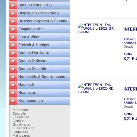
Data Capture / POS
Displays & Projektoren
Drucker, Kopierer & Scanne
Eingabegeräte
INTER
Foto & Video
120 mm, 
8888541
Freizeit & Hobbys
Details
Games-Hardware
Netto
8,21 E
Games-Software
Games-Zubehör
Handhelds & Smartphones
Haushalt
INTER
Healthcare
120 mm, 
Komponenten
8888541
Details
Barebones
Controller
Netto
Festplatten
8,21 E
Gehäuse
Grafikkarten
Kühler & Lüfter
Laufwerke
Mainboards