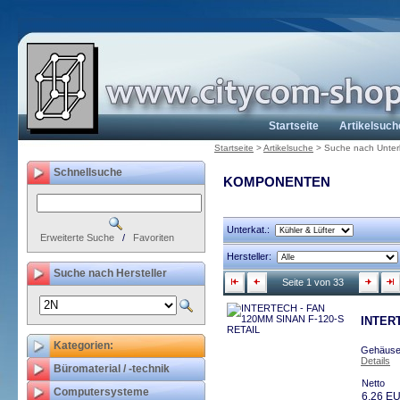
Startseite
Artikelsuch
Startseite
>
Artikelsuche
>
Suche nach Unter
Schnellsuche
KOMPONENTEN
Unterkat.:
Erweiterte Suche
/
Favoriten
Hersteller:
Suche nach Hersteller
Seite 1 von 33
INTERT
Kategorien:
Gehäuse-
Details
Büromaterial / -technik
Netto
Computersysteme
6,26 E