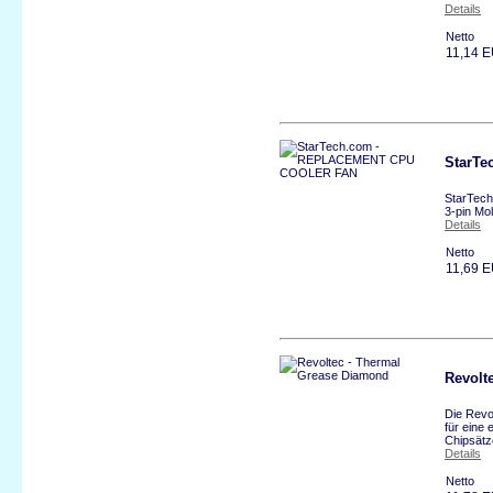
Details
Netto
11,14 
StarT
StarTech
3-pin M
Details
Netto
11,69 
Revolt
Die Revo
für eine
Chipsätz
Details
Netto