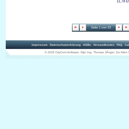
11,78 
Seite 1 von 33
Impressum
Datenschutzerklärung
AGBs
Versandkosten
FAQ
Ca
© 2026 CityCom-Software, Dipl.-Ing. Thomas JÃ¤ger, Zur Al