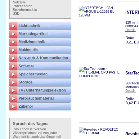
Netzteile
Prozessoren
Speichermodule
INTER
SSD
120 mm, 
Lichttechnik
8888541
Details
Marketingartikel
Netto
Medizintechnik
8,21 E
Multimedia
Netzwerk & Kommunikation
Software
StarT
Speichermedien
Storage
StarTech
Metallox
TV / Unterhaltungselektron
Details
Verbrauchsmaterial
Netto
8,42 E
Zubehör
Spruch des Tages:
Das Leben ist voll von
Widersprüchen und von jeder
Revol
Wahrheit ist auch das Gegenteil