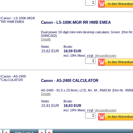
Canon - LS-100K-MGR RR HWB EMEA
Dual power 10-digit mini-mini desktop calculator, Green [Hst-Nr
0289C002]
Details
Netto
Brutto
15,62 EUR
18,59 EUR
incl. 19% Mwst.
zzgl.
Versandkosten
Canon - AS-2400 CALCULATOR
AS-2400 - 91.5 x 23.8mm, LCD, M+, M-, RM/CM [Hst-Nr: 4585
Details
Netto
Brutto
15,91 EUR
18,93 EUR
incl. 19% Mwst.
zzgl.
Versandkosten
Seite 1 von 5