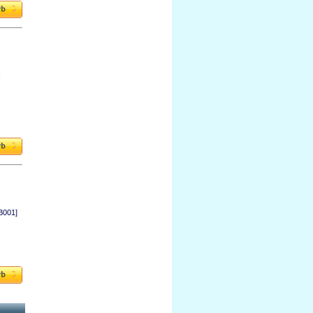
:
B001]