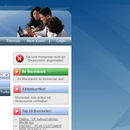
Sitemap
Mein Konto
|
Login
Sie sind momentan nicht am
Shopsystem angemeldet!
Ihr Warenkorb
Ihr Warenkorb ist momentan leer!
Aktionsartikel
 Treffer
Momentan kein Artikel mit
Aktionspreis verfügbar!
Top 10 Bestseller:
Digitus - UK Aufputzrahmen,
86x86 mm
Intermec - PC43 CUSTOMER
REPLACEABLE Z2