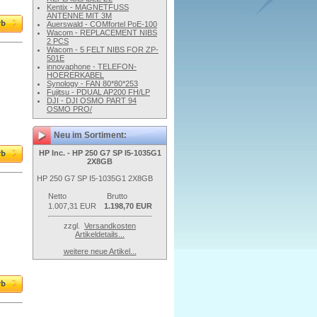
Kentix - MAGNETFUSS
ANTENNE MIT 3M
Auerswald - COMfortel PoE-100
Wacom - REPLACEMENT NIBS
2 PCS
Wacom - 5 FELT NIBS FOR ZP-
501E
innovaphone - TELEFON-
HOERERKABEL
Synology - FAN 80*80*253
Fujitsu - PDUAL AP200 FH/LP
DJI - DJI OSMO PART 94
OSMO PRO/
Neu im Sortiment:
HP Inc. - HP 250 G7 SP I5-1035G1
2X8GB
HP 250 G7 SP I5-1035G1 2X8GB
Netto
Brutto
1.007,31 EUR
1.198,70 EUR
zzgl.
Versandkosten
Artikeldetails...
weitere neue Artikel...