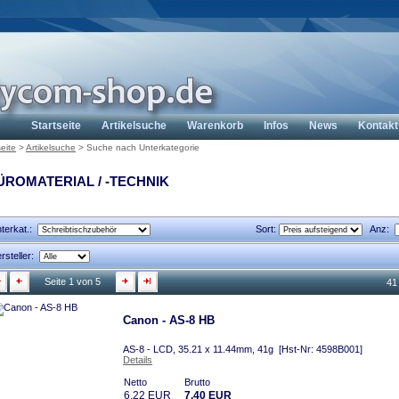
Startseite
Artikelsuche
Warenkorb
Infos
News
Kontakt
seite
>
Artikelsuche
>
Suche nach Unterkategorie
ÜROMATERIAL / -TECHNIK
terkat.:
Sort:
Anz:
rsteller:
Seite 1 von 5
41
Canon - AS-8 HB
AS-8 - LCD, 35.21 x 11.44mm, 41g [Hst-Nr: 4598B001]
Details
Netto
Brutto
6,22 EUR
7,40 EUR