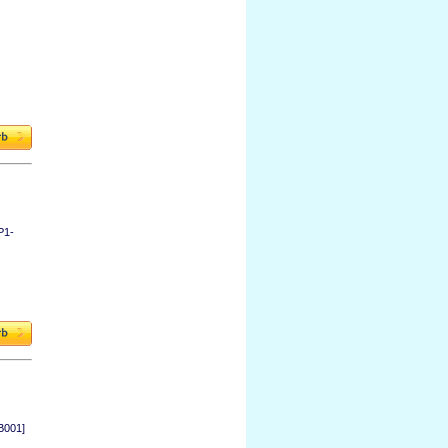
P1-
B001]