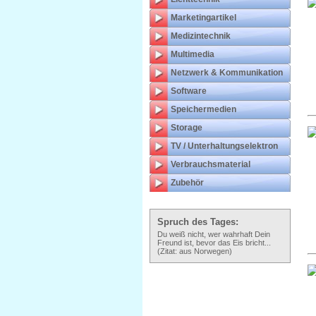
Marketingartikel
Medizintechnik
Multimedia
Netzwerk & Kommunikation
Software
Speichermedien
Storage
TV / Unterhaltungselektron
Verbrauchsmaterial
Zubehör
Spruch des Tages:
Du weiß nicht, wer wahrhaft Dein
Freund ist, bevor das Eis bricht...
(Zitat: aus Norwegen)