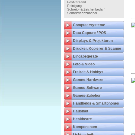
Postversand
Reinigung
Schreib- & Zeichenbedarf
Schreibtischzubehör
Computersysteme
Data Capture / POS
Displays & Projektoren
Drucker, Kopierer & Scanne
Eingabegeräte
Foto & Video
Freizeit & Hobbys
Games-Hardware
Games-Software
Games-Zubehör
Handhelds & Smartphones
Haushalt
Healthcare
Komponenten
Lichttechnik