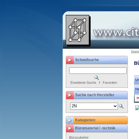
Start
Schnellsuche
B
Un
Erweiterte Suche
/
Favoriten
He
Suche nach Hersteller
Kategorien:
Büromaterial / -technik
Bürozubehör