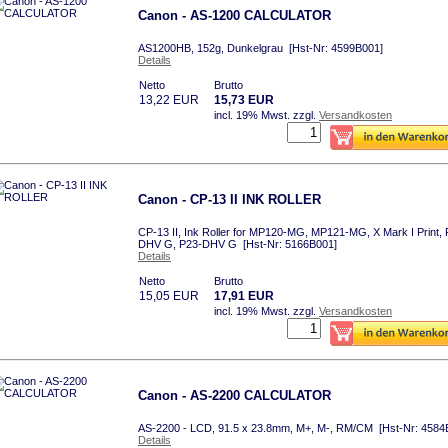
Canon - AS-1200 CALCULATOR
AS1200HB, 152g, Dunkelgrau [Hst-Nr: 4599B001]
Details
Netto
Brutto
13,22 EUR
15,73 EUR
incl. 19% Mwst.
zzgl.
Versandkosten
Canon - CP-13 II INK ROLLER
CP-13 II, Ink Roller for MP120-MG, MP121-MG, X Mark I Print, 
DHV G, P23-DHV G [Hst-Nr: 5166B001]
Details
Netto
Brutto
15,05 EUR
17,91 EUR
incl. 19% Mwst.
zzgl.
Versandkosten
Canon - AS-2200 CALCULATOR
AS-2200 - LCD, 91.5 x 23.8mm, M+, M-, RM/CM [Hst-Nr: 4584
Details