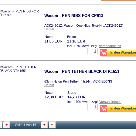
Wacom - PEN NIBS FOR CP913
ACK24501Z, Wacom One Nibs [Hst-Nr: ACK24501Z]
Details
Netto
Brutto
11,06 EUR
13,16 EUR
incl. 19% Mwst.
zzgl.
Versandkosten
Wacom - PEN TETHER BLACK DTK1651
63cm Nylon Pen Tether [Hst-Nr: ACK42007K]
Details
Netto
Brutto
12,38 EUR
14,73 EUR
incl. 19% Mwst.
zzgl.
Versandkosten
Seite 1 von 16