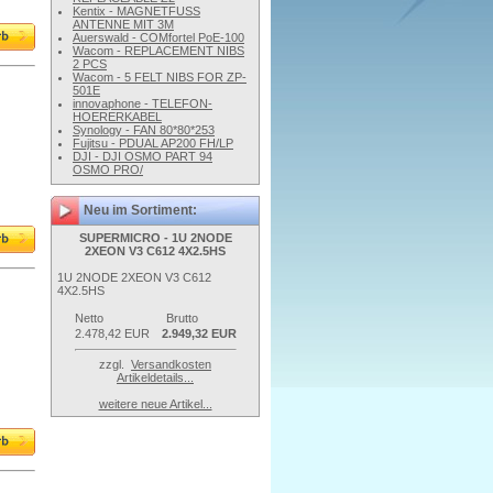
Kentix - MAGNETFUSS
ANTENNE MIT 3M
Auerswald - COMfortel PoE-100
Wacom - REPLACEMENT NIBS
2 PCS
Wacom - 5 FELT NIBS FOR ZP-
501E
innovaphone - TELEFON-
HOERERKABEL
Synology - FAN 80*80*253
Fujitsu - PDUAL AP200 FH/LP
DJI - DJI OSMO PART 94
OSMO PRO/
Neu im Sortiment:
SUPERMICRO - 1U 2NODE
2XEON V3 C612 4X2.5HS
1U 2NODE 2XEON V3 C612
4X2.5HS
Netto
Brutto
2.478,42 EUR
2.949,32 EUR
zzgl.
Versandkosten
Artikeldetails...
weitere neue Artikel...