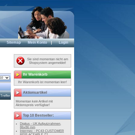
Sitemap
Mein Konto
|
Login
Sie sind momentan nicht am
Shopsystem angemeldet!
Ihr Warenkorb
Ihr Warenkorb ist momentan leer!
Aktionsartikel
Treffer
Momentan kein Artikel mit
Aktionspreis verfügbar!
Top 10 Bestseller:
Digitus - UK Aufputzrahmen,
86x86 mm
Intermec - PC43 CUSTOMER
REPLACEABLE Z2