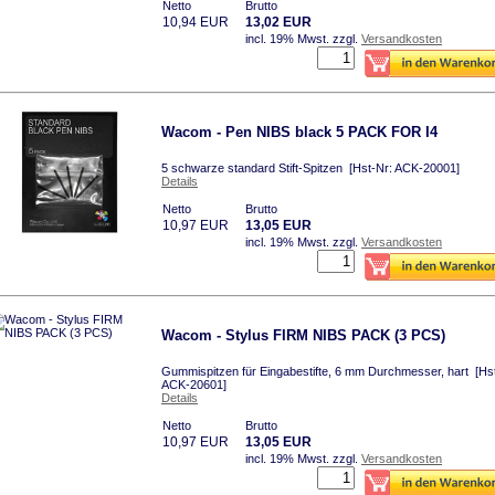
Netto
Brutto
10,94 EUR
13,02 EUR
incl. 19% Mwst.
zzgl.
Versandkosten
Wacom - Pen NIBS black 5 PACK FOR I4
5 schwarze standard Stift-Spitzen [Hst-Nr: ACK-20001]
Details
Netto
Brutto
10,97 EUR
13,05 EUR
incl. 19% Mwst.
zzgl.
Versandkosten
Wacom - Stylus FIRM NIBS PACK (3 PCS)
Gummispitzen für Eingabestifte, 6 mm Durchmesser, hart [Hs
ACK-20601]
Details
Netto
Brutto
10,97 EUR
13,05 EUR
incl. 19% Mwst.
zzgl.
Versandkosten