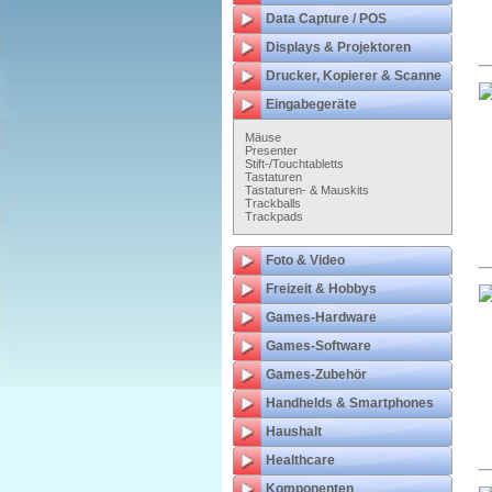
Data Capture / POS
Displays & Projektoren
Drucker, Kopierer & Scanne
Eingabegeräte
Mäuse
Presenter
Stift-/Touchtabletts
Tastaturen
Tastaturen- & Mauskits
Trackballs
Trackpads
Foto & Video
Freizeit & Hobbys
Games-Hardware
Games-Software
Games-Zubehör
Handhelds & Smartphones
Haushalt
Healthcare
Komponenten