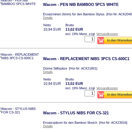
Wacom - PEN NIB BAMBOO 5PCS WHITE
Ersatzminen (6mm) für den Bamboo Stylus [Hst-Nr: ACK204
Details
Netto
Brutto
10,94 EUR
13,02 EUR
incl. 19% Mwst.
zzgl.
Versandkosten
Wacom - REPLACEMENT NIBS 3PCS CS-600C1
Dünne Stiftspitze [Hst-Nr: ACK21801]
Details
Netto
Brutto
10,94 EUR
13,02 EUR
incl. 19% Mwst.
zzgl.
Versandkosten
Wacom - STYLUS NIBS FOR CS-321
Ersatzspitzen für den Bamboo Sketch [Hst-Nr: ACK23016]
Details