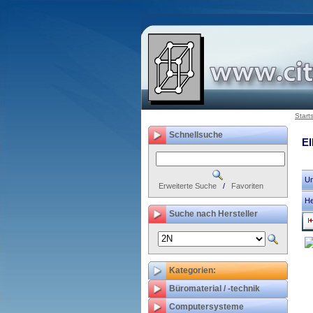
Start
Schnellsuche
E
Un
Erweiterte Suche
/
Favoriten
He
Suche nach Hersteller
Kategorien:
Büromaterial / -technik
Computersysteme