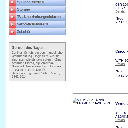
Speichermedien
CSR 1000
L-CSR-1
Storage
Details
TV / Unterhaltungselektron
Netto
4.354,
Verbrauchsmaterial
Zubehör
Spruch des Tages:
Cisco
Zyniker: Schuft, dessen mangelhafte
Wahrnehmung Dinge sieht, wie sie
sind, statt wie sie sein sollen... (Zitat:
WITH SO
Ambrose Bierce, eig. Ambrose
Details
Gwinnett Bierce amerikan. Journalist
u. Satiriker, ('The Devil´s
Netto
Dictionary'), genannt 'Bitter Pierce',
4.726,
1842-1914)
Vertiv
APS 16-B
AS2A0N
Details
Netto