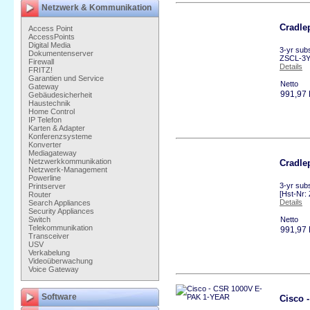
Netzwerk & Kommunikation
Cradle
Access Point
AccessPoints
Digital Media
3-yr subs
Dokumentenserver
ZSCL-3Y
Firewall
Details
FRITZ!
Garantien und Service
Netto
Gateway
991,97
Gebäudesicherheit
Haustechnik
Home Control
IP Telefon
Karten & Adapter
Konferenzsysteme
Konverter
Mediagateway
Netzwerkkommunikation
Cradle
Netzwerk-Management
Powerline
3-yr subs
Printserver
[Hst-Nr:
Router
Details
Search Appliances
Security Appliances
Switch
Netto
Telekommunikation
991,97
Transceiver
USV
Verkabelung
Videoüberwachung
Voice Gateway
Software
Cisco 