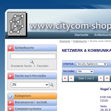
Startseite
Artikelsuch
Startseite
>
Artikelsuche
>
Suche nach Unter
Schnellsuche
NETZWERK & KOMMUNIKA
Unterkat.:
Erweiterte Suche
/
Favoriten
Hersteller:
Suche nach Hersteller
Seite 1 von 2
Vogel`
Kategorien:
FOR FAU
Details
Büromaterial / -technik
Netto
Computersysteme
26,35 