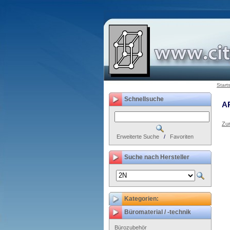
Start
Schnellsuche
A
Zur
Erweiterte Suche
/
Favoriten
Suche nach Hersteller
Kategorien:
Büromaterial / -technik
Bürozubehör