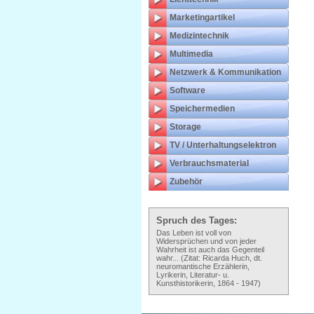
Marketingartikel
Medizintechnik
Multimedia
Netzwerk & Kommunikation
Software
Speichermedien
Storage
TV / Unterhaltungselektron
Verbrauchsmaterial
Zubehör
Spruch des Tages:
Das Leben ist voll von
Widersprüchen und von jeder
Wahrheit ist auch das Gegenteil
wahr... (Zitat: Ricarda Huch, dt.
neuromantische Erzählerin,
Lyrikerin, Literatur- u.
Kunsthistorikerin, 1864 - 1947)