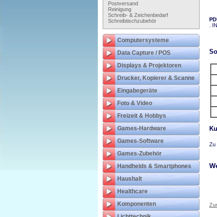
Postversand
Reinigung
Schreib- & Zeichenbedarf
PD
Schreibtischzubehör
. I
Computersysteme
So
Data Capture / POS
Displays & Projektoren
Drucker, Kopierer & Scanne
Eingabegeräte
Foto & Video
Freizeit & Hobbys
Games-Hardware
Ku
Games-Software
Zu 
Games-Zubehör
We
Handhelds & Smartphones
Haushalt
Healthcare
Komponenten
Zur
Lichttechnik