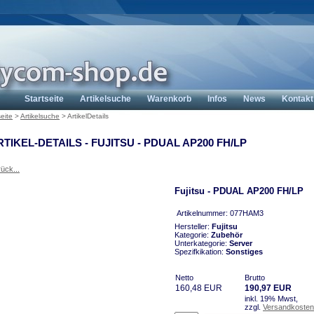
Startseite
Artikelsuche
Warenkorb
Infos
News
Kontakt
seite
>
Artikelsuche
>
ArtikelDetails
RTIKEL-DETAILS - FUJITSU - PDUAL AP200 FH/LP
ück...
Fujitsu - PDUAL AP200 FH/LP
Artikelnummer: 077HAM3
Hersteller:
Fujitsu
Kategorie:
Zubehör
Unterkategorie:
Server
Spezifkikation:
Sonstiges
Netto
Brutto
160,48 EUR
190,97 EUR
inkl. 19% Mwst,
zzgl.
Versandkosten