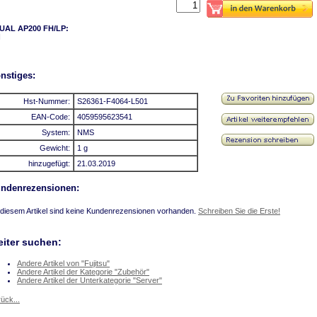
UAL AP200 FH/LP:
N
nstiges:
Hst-Nummer:
S26361-F4064-L501
EAN-Code:
4059595623541
System:
NMS
Gewicht:
1 g
hinzugefügt:
21.03.2019
ndenrezensionen:
diesem Artikel sind keine Kundenrezensionen vorhanden.
Schreiben Sie die Erste!
iter suchen:
Andere Artikel von "Fujitsu"
Andere Artikel der Kategorie "Zubehör"
Andere Artikel der Unterkategorie "Server"
ück...