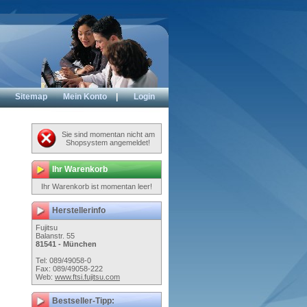
Sitemap
Mein Konto
|
Login
Sie sind momentan nicht am
Shopsystem angemeldet!
Ihr Warenkorb
Ihr Warenkorb ist momentan leer!
Herstellerinfo
Fujitsu
Balanstr. 55
81541 - München
Tel: 089/49058-0
Fax: 089/49058-222
Web:
www.ftsi.fujitsu.com
Bestseller-Tipp: